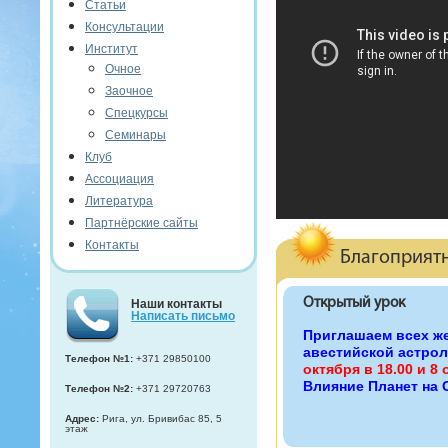
Статьи
Консультации
Институт
Очное
Заочное
Спецкурсы
Семинары
Клуб
Ассоциация
Литература
Партнёрские сайты
Контакты
Благоприят
Открытый урок
Наши контакты
Написать письмо
Приглашаем всех ж
авестийской астрол
Телефон №1:
+371 29850100
октября в 18.00 и 8 
Влияние Планет на 
Телефон №2:
+371 29720763
Адрес:
Рига, ул. Бривибас 85, 5
этаж