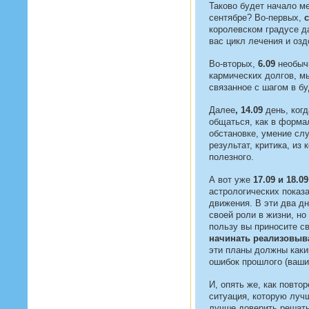
Таково будет начало м
сентябре? Во-первых,
с
королевском градусе д
вас цикл лечения и оз
Во-вторых,
6.09
необычн
кармических долгов, м
связанное с шагом в б
Далее
,
14.09
день, когд
общаться, как в форма
обстановке, умение слу
результат, критика, из
полезного.
А вот уже
17.09 и 18.0
астрологических показ
движения. В эти два д
своей роли в жизни, но
пользу вы приносите с
начинать реализовыв
эти планы должны каки
ошибок прошлого (ваши
И, опять же, как повто
ситуация, которую луч
лучше доверить решать