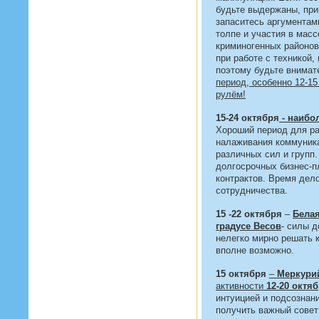
будьте выдержаны, при
запаситесь аргументам
толпе и участия в масс
криминогенных районов
при работе с техникой,
поэтому будьте внимат
период, особенно 12-15
рулём!
15-24 октября
- наибо
Хороший период для ра
налаживания коммуника
различных сил и групп
долгосрочных бизнес-п
контрактов. Время дел
сотрудничества.
15 -22 октября
–
Белая
градусе Весов
- силы д
нелегко мирно решать 
вполне возможно.
15 октября
–
Меркурий
активности
12-20 октяб
интуицией и подсознан
получить важный сове