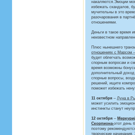
накаляются.Эмоции могу
избежать скандалов, б
мучительны в это время
разочарования в партн
отношениями.
Деньги в такое время 
неизвестном направлен
Плюс нынешнего транзи
отношениях с Марсом –
будет облегчать возмо
спорным вопросам и см
время возможны бонусы
дополнительный доход 
спорные вопросы, возд
решений, ищите компро
поможет избежать нен
11 октября
–
Луна в Р
может усилить эмоцио
инстинкты станут неуп
12 октября
–
Меркурий
Скорпиона
-
этот день 
поэтому рекомендуютс
творческие начинания.