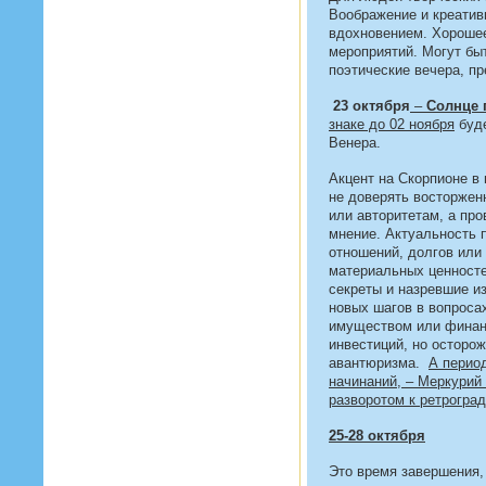
Воображение и креатив
вдохновением. Хорошее
мероприятий. Могут бы
поэтические вечера, п
23 октября
–
Солнце 
знаке до 02 ноября
буде
Венера.
Акцент на Скорпионе в
не доверять восторже
или авторитетам, а про
мнение. Актуальность 
отношений, долгов или
материальных ценносте
секреты и назревшие и
новых шагов в вопроса
имуществом или финанс
инвестиций, но осторо
авантюризма.
А период
начинаний, – Меркурий
разворотом к ретроград
25-28 октября
Это время завершения,