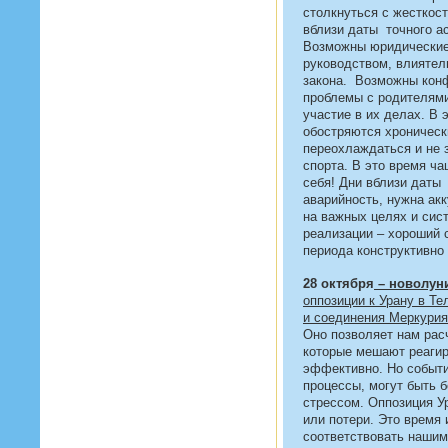
столкнуться с жесткос
вблизи даты точного ас
Возможны юридические
руководством, влияте
закона. Возможны конф
проблемы с родителям
участие в их делах. В
обостряются хроническ
переохлаждаться и не 
спорта. В это время ч
себя! Дни вблизи даты
аварийность, нужна ак
на важных целях и сис
реализации – хороший 
периода конструктивно
28 октября
– новолун
оппозиции к Урану в Т
и соединения Меркурия
Оно позволяет нам рас
которые мешают реагир
эффективно. Но событи
процессы, могут быть 
стрессом. Оппозиция У
или потери. Это время 
соответствовать нашим