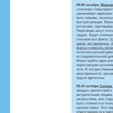
04-09 октября
-
Меркур
сочетание стимулирует
увеличивает нервознос
быть гибкими, поскольк
быстрой реакции. Можн
коллегами, партнерами
Переговоры могут откл
трудно. Будет склонно
учитывая все факты.
Ч
шагов, не торопитесь, 
факты и взвесить риск
интеллектуальной работ
исследовательской дея
Может прийти идея или
недостающим кусочком
пути. В эти дни повыша
неосторожности, при р
будьте бдительны.
05-10 октября
Солнце 
ожидать препятствий в
авторитетными лицами.
начальством, или стар
быть сложности в отно
мужчин семьи. Этот пе
ответственности в парт