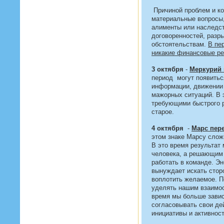
Причиной проблем и ко
материальные вопросы,
алименты или наследст
договоренностей, разр
обстоятельствам.
В пе
никакие финансовые р
3 октября
-
Меркурий 
период могут появитьс
информации, движении 
мажорных ситуаций. В 
требующими быстрого р
старое.
4 октября
-
Марс пере
этом знаке Марсу слож
В это время результат
человека, а решающим 
работать в команде. Эн
вынуждает искать сторо
воплотить желаемое. П
уделять нашим взаимо
время мы больше завис
согласовывать свои де
инициативы и активност