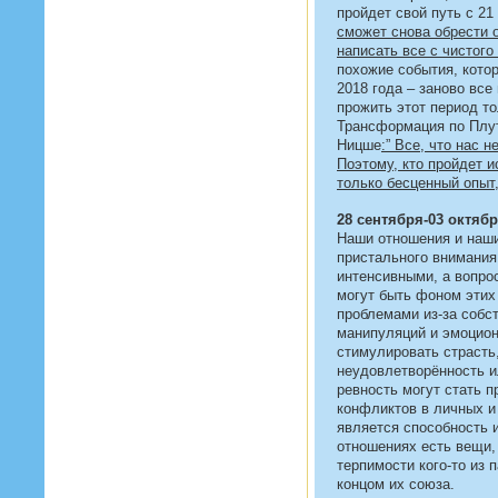
пройдет свой путь с 21
сможет снова обрести 
написать все с чистого
похожие события, кото
2018 года – заново все
прожить этот период то
Трансформация по Плу
Ницше
:” Все, что нас н
Поэтому, кто пройдет и
только бесценный опыт,
28 сентября-03 октяб
Наши отношения и наши
пристального внимания
интенсивными, а вопро
могут быть фоном этих
проблемами из-за собст
манипуляций и эмоцион
стимулировать страсть
неудовлетворённость и
ревность могут стать п
конфликтов в личных и
является способность 
отношениях есть вещи
терпимости кого-то из 
концом их союза.