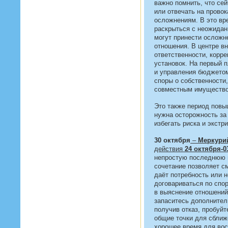
важно помнить, что се
или отвечать на провок
осложнениям. В это вр
раскрыться с неожидан
могут принести осложн
отношения. В центре в
ответственности, корр
установок. На первый п
и управления бюджето
споры о собственности
совместным имуществ
Это также период повы
нужна осторожность за
избегать риска и экстр
30 октября
–
Меркурий
действия
24 октября-0
непростую последнюю 
сочетание позволяет 
даёт потребность или 
договариваться по спо
в выяснение отношений
запаситесь дополнител
получив отказ, пробуйт
общие точки для сближ
хорошее время для вос