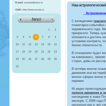
E-mail:
avestar@inbox.lv
Наш астрологический
Сайт:
http://www.avesta.lv
Астрологичес
Август
C вхождением
транзит
планетарно-событийно 
зодиакального года. М
1
2
приоритете. Теперь ну
оппонента и достичь ко
3
4
5
6
7
8
9
условиям контракта, п
10
11
12
13
14
15
16
бизнес-обязательств.
17
18
19
20
21
22
23
В отношениях будет же
на компромисс, приняв
24
25
26
27
28
29
30
сторон, дабы не рассор
31
В октябре многие план
движения или же перейд
многих сферах жизни н
перемен.
Из редко происходящи
прямое движение в зн
нахождение в знаке Плу
месяцев. С 2009 года 
несколько раз и, вот се