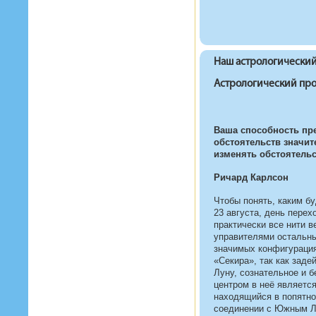
Наш астрологический
Астрологический прог
Ваша способность пр
обстоятельств значит
изменять обстоятельс
Ричард Карлсон
Чтобы понять, каким б
23 августа, день перех
практически все нити в
управителями остальных
значимых конфигурация
«Секира», так как заде
Луну, сознательное и 
центром в неё является
находящийся в попятно
соединении с Южным Лу