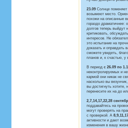
23.09
Солнце поменяет 
возымеют место. Ориен
похожи на описанные в
гораздо драматичнее: 
долгов теперь выйдут 
критиковать, обсуждат
интересов. Не обязател
это испытание на проч
доказать и оправдать в
сможете увидеть, благ
планов и, к счастью, у
В период
с 26.09 по 1.
неконтролируемых и не
кармой они никак не св
насколько вы везунчик,
вы достигнуть хотите, 
перенесите их на до ил
2,7,14,17,22,28 сентяб
поддавайтесь на прово
могут проверять на пр
с проверкой. А
8,9,11,1
активности и дают воз
изменения в вашу жизн