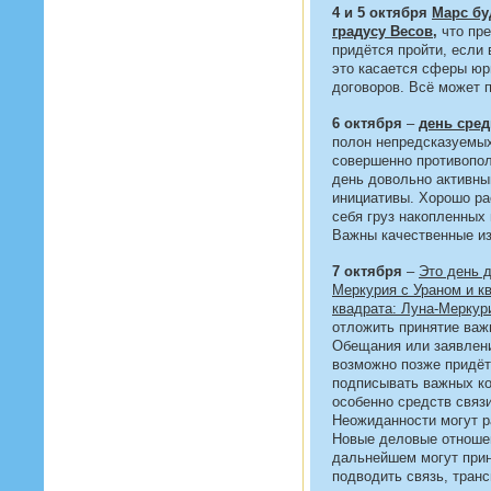
4 и 5 октября
Марс бу
градусу Весов
,
что пре
придётся пройти, если 
это касается сферы юр
договоров. Всё может п
6 октября
–
день сре
полон непредсказуемых
совершенно противопол
день довольно активны
инициативы. Хорошо ра
себя груз накопленных
Важны качественные и
7 октября
–
Это день 
Меркурия с Ураном и кв
квадрата: Луна-Меркур
отложить принятие важ
Обещания или заявлени
возможно позже придёт
подписывать важных ко
особенно средств связи
Неожиданности могут р
Новые деловые отноше
дальнейшем могут прин
подводить связь, транс