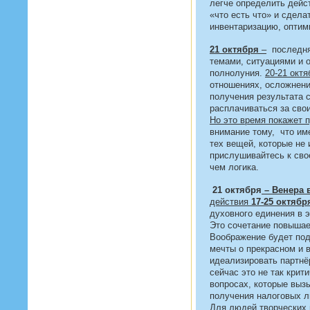
легче определить дейс
«что есть что» и сдела
инвентаризацию, оптим
21 октября
–
последняя
темами, ситуациями и
полнолуния.
20-21 октя
отношениях, осложнени
получения результата 
расплачиваться за сво
Но это время покажет 
внимание тому, что им
тех вещей, которые не
прислушивайтесь к сво
чем логика.
21 октября
– Венера 
действия
17-25 октябр
духовного единения в 
Это сочетание повышае
Воображение будет под
мечты о прекрасном и 
идеализировать партнё
сейчас это не так крит
вопросах, которые выз
получения налоговых л
Для людей творческих 