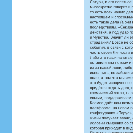
Сатурн, и его попятное
многократно говорит и 
то есть всех наших де
настоящем и способных
есть такие дела (а они 
последствиям. «Секира
действия, а под удар 
и Чувства. Значит ли э
страдания? Вовсе не о
события, в связи с кот
часть своей Личности 
Либо это наши начатые
оставили «на потом» и
из-за нашей лени, либ
исполнить, но забыли и
воле, а тем что мы име
это будет испорченное 
придётся отдать долг, 
космический закон, пла
самым, поддерживаем г
Космос даёт нам возмо
платформе, на новом п
конфигурация «Парус»,
жизни получает аванс, 
условии смирения со с
которая приходит в ви