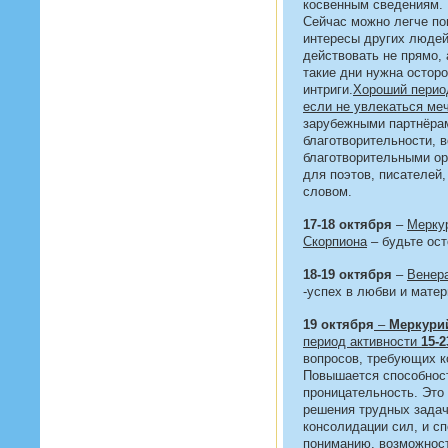
косвенным сведениям. 
Сейчас можно легче по
интересы других людей
действовать не прямо, 
такие дни нужна осторо
интриги.
Хороший перио
если не увлекаться ме
зарубежными партнёра
благотворительности, 
благотворительными ор
для поэтов, писателей,
словом.
17-18 октября
–
Мерку
Скорпиона
– будьте ос
18-19 октября
–
Венера
-успех в любви и мате
19 октября
–
Меркурий
период активности
15-2
вопросов, требующих к
Повышается способност
проницательность. Это
решения трудных задач
консолидации сил, и с
пониманию, возможност