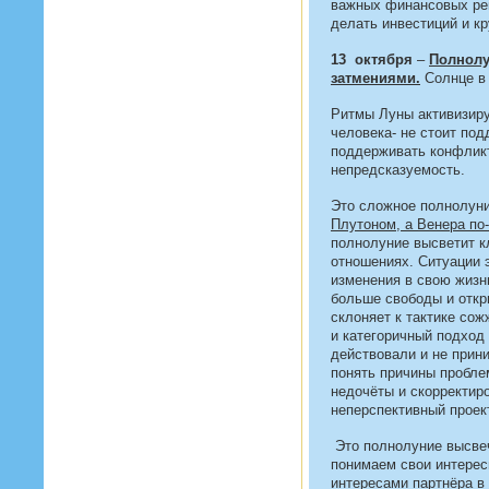
важных финансовых реше
делать инвестиций и кр
13 октября
–
Полнол
затмениями.
Солнце в 
Ритмы Луны активизиру
человека- не стоит по
поддерживать конфликт
непредсказуемость.
Это сложное полнолун
Плутоном, а Венера по
полнолуние высветит к
отношениях. Ситуации 
изменения в свою жизн
больше свободы и откры
склоняет к тактике сож
и категоричный подход
действовали и не прин
понять причины пробле
недочёты и скорректир
неперспективный проек
Это полнолуние высве
понимаем свои интересы
интересами партнёра в 