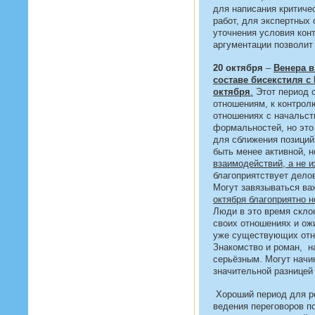
для написания критиче
работ, для экспертных 
уточнения условия конт
аргументации позволит
20 октября
–
Венера в
составе бисекстиля с
октября
.
Этот период с
отношениям, к контрол
отношениях с начальст
формальностей, но это
для сближения позиций
быть менее активной, 
взаимодействий, а не и
благоприятствует дело
Могут завязываться ва
октября благоприятно н
Люди в это время скло
своих отношениях и ож
уже существующих отно
Знакомство и роман, н
серьёзным. Могут начи
значительной разницей 
Хороший период для р
ведения переговоров п