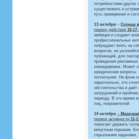
потребностями других
существовать и устраи
путь примирения и согл
13 октября
–
Солнце в
период действия
10-17
амбиции и создают воз
профессиональных инте
побуждают взять на се
вопросов, не уклоняйт
публикаций, для лектор
проведения рекламных 
командировок. Может 
юридические вопросы. 
полнолуния. На фоне н
параллельно, это соче
обстоятельства и даёт
затруднений и проблем,
периоду. В это время 
лиц, покровителей.
14 октября
–
Меркурий
период активности
11-1
помогает держать голо
минутным порывам. Бла
серьезными задачами,