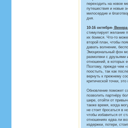
переходить на новое м
путешествия и новые з
милосердие и благотвор
дня.
10-16 октября-
Венера
стимулирует желание п
их боимся. Что-то може
второй план, чтобы поя
давать волнение, беспо
Эмоциональный фон мо
размолвки с друзьями
отношений, в которых е
Поэтому, прежде чем «х
поостыть, так как посл
вернуть к прежнему со
критической точки, это
Обновление поможет со
позволить партнёру бо
шире, отойти от привыч
также время, когда мог
не стоит бросаться в 
чтобы избавиться от с
отношениях едва ли в
издержки, потери, стои