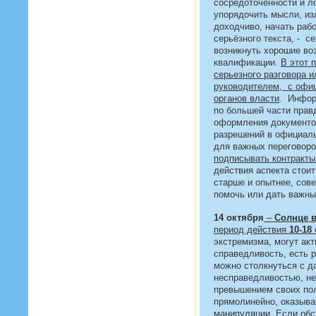
сосредоточенности и л
упорядочить мысли, из
доходчиво, начать раб
серьёзного текста, - с
возникнуть хорошие во
квалификации.
В этот 
серьезного разговора 
руководителем, с офи
органов власти
. Инфор
по большей части прав
оформления документов
разрешений в официаль
для важных переговор
подписывать контракты
действия аспекта стоит
старше и опытнее, сов
помочь или дать важны
14 октября
–
Солнце в
период действия
10-18
экстремизма, могут акт
справедливость, есть р
можно столкнуться с д
несправедливостью, н
превышением своих пол
прямолинейно, оказыва
манипуляции. Если обс