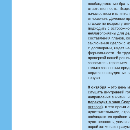
необходимостью брать 
ответственность. Возд
начальством и влиятел
отношения. Деловые пр
старше по возрасту ил
подходить с осторожнос
неблагоприятны для де
составления планов, к
заключения сделок с н
с договорами, будет н
формальности. Но труд
проверкой вашей решим
запаситесь терпением, 
только законными сред
сердечно-сосудистых з
тонуса.
8 октября
– это день 
слушать внутренний го
направления в жизни, ч
переходит в знак Ско
октября
)- в это время 
чувствительными, стра
наблюдаются крайности
чувственность, усилив
порой затмевают разум