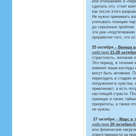
или отношениях и «пер
сделать это, стоит взя
как после этого разрыв
Не нужно принимать ва
учитывать позицию пар
до серьёзных проблем. 
эти дни «подтягиванию
проработке того, что о
25 октября
–
Венера в
действия
21-28 октябр
страстность, желание 
Это период, в течение 
изменит ваши взгляды 
могут быть активнее. 
переходить в стадию и
погружения в чувства,
привлекают, а есть по
настоящей страсти. По
границах и своих тайн
приоритеты, а также о
не нужны.
27 октября
–
Марс в 
действия
20 октября-0
или физические нагрузк
ответственности за пр