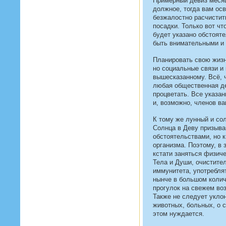
Примерный девиз месяц
должное, тогда вам осв
безжалостно расчистит
посадки. Только вот чт
будет указано обстояте
быть внимательными и 
Планировать свою жизнь
но социальные связи и
вышесказанному. Всё, 
любая общественная д
процветать. Все указан
и, возможно, членов ва
К тому же лунный и со
Солнца в Деву призыва
обстоятельствами, но к
организма. Поэтому, в 
кстати заняться физич
Тела и Души, очистите
иммунитета, употребля
нынче в большом колич
прогулок на свежем во
Также не следует уклон
животных, больных, о с
этом нуждается.